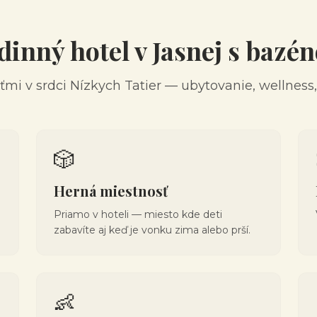
dinný hotel v Jasnej s bazé
ťmi v srdci Nízkych Tatier — ubytovanie, wellness, h
🎲
Herná miestnosť
Priamo v hoteli — miesto kde deti
zabavíte aj keď je vonku zima alebo prší.
👶