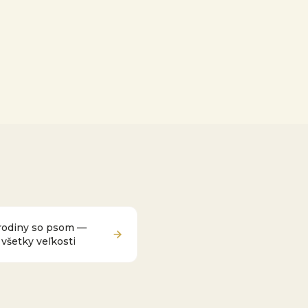
 rodiny so psom —
 všetky veľkosti