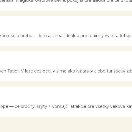
venska. Magické kvapľové siene, pokojná prehliadka pre celú rodi
u okolo brehu — leto aj zima, ideálne pre rodinný výlet a fotky.
 Tatier. V lete cez deti, v zime ako lyžiarsky alebo turistický záž
ópe — celoročný, krytý + vonkajší, atrakcie pre všetky vekové ka