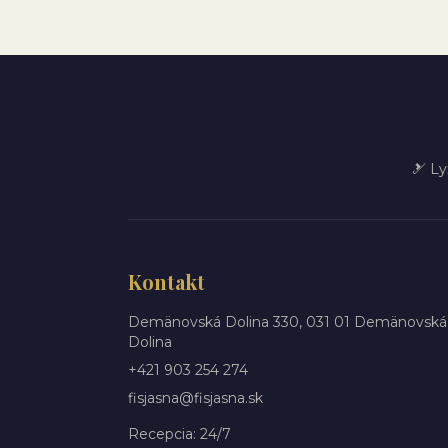
🎿 Ly
Kontakt
Demänovská Dolina 330, 031 01 Demänovská
Dolina
+421 903 254 274
fisjasna@fisjasna.sk
Recepcia: 24/7