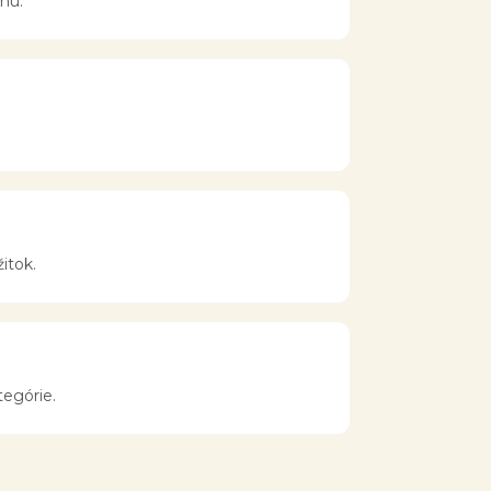
nu.
itok.
tegórie.