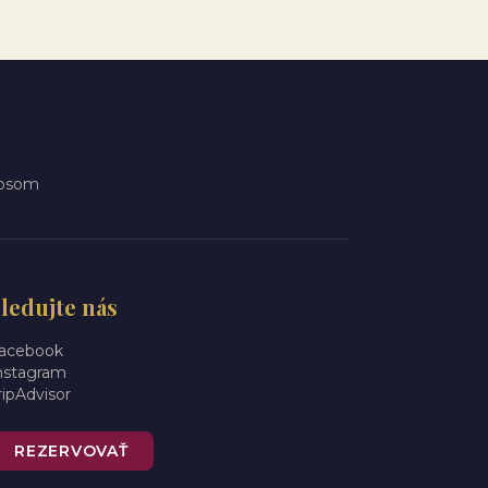
 psom
ledujte nás
acebook
nstagram
ripAdvisor
REZERVOVAŤ