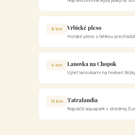
Najnavštevovanejšia jaskyňa Slo
Vrbické pleso
8 km
Horské pleso s ľahkou prechádzko
Lanovka na Chopok
4 km
Výlet lanovkami na hrebeň Nízkych
Tatralandia
15 km
Najväčší aquapark v strednej Eur