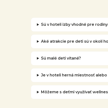
Sú v hoteli izby vhodné pre rodin
Aké atrakcie pre deti sú v okolí h
Sú malé deti vítané?
Je v hoteli herná miestnosť alebo 
Môžeme s deťmi využívať wellnes