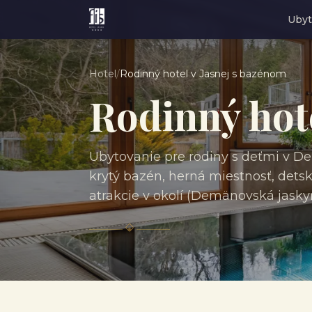
Ubyt
Hotel
/
Rodinný hotel v Jasnej s bazénom
Rodinný hote
Ubytovanie pre rodiny s deťmi v De
krytý bazén, herná miestnosť, dets
atrakcie v okolí (Demänovská jaskyň