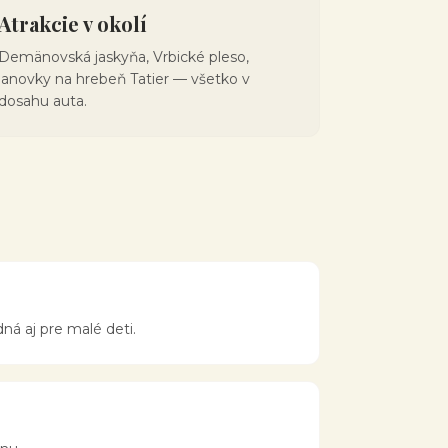
Atrakcie v okolí
Demänovská jaskyňa, Vrbické pleso,
lanovky na hrebeň Tatier — všetko v
dosahu auta.
ná aj pre malé deti.