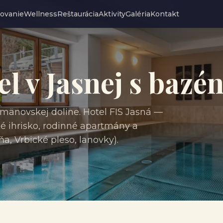
ovanie
Wellness
Reštaurácia
Aktivity
Galéria
Kontakt
l v Jasnej s baz
mänovskej doline. Hotel FIS Jasná —
ké ihrisko, rodinné apartmány a
a, Vrbické pleso, lanovky).